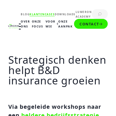
LUMERON
BLOG
KLANTENCASES
DOWNLOADS
ACADEMY
OVER
ONZE
VOOR
ONZE
CONTACT
ONS
FOCUS
WIE
AANPAK
PRODUCTIEBEDRIJVEN
LOGISTIEK
BOUW
DIENSTEN
OVERIGE SECTOREN
Strategisch denken
helpt B&D
insurance groeien​​
Via begeleide workshops naar
een
heldere bedrijfsstrategie