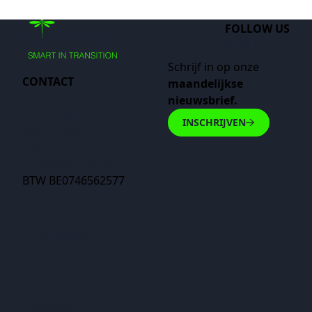
FOLLOW US
​Schrijf in op onze
CONTACT
maandelijkse
nieuwsbrief.
Kerkstraat 108, 9050
INSCHRIJVEN
Gentbrugge​
+32 9 396 39 50
info@lumeron.be
BTW BE0746562577
Over Lumeron
Onze focus
Onze aanpak
Scans
Klantencases
Blog
Downloads